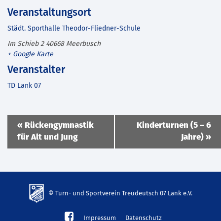
Veranstaltungsort
Städt. Sporthalle Theodor-Fliedner-Schule
Im Schieb 2
40668
Meerbusch
+ Google Karte
Veranstalter
TD Lank 07
Veranstaltung
«
Rückengymnastik
Kinderturnen (5 – 6
Navigation
für Alt und Jung
Jahre)
»
© Turn- und Sportverein Treudeutsch 07 Lank e.V.
td-
Impressum
Datenschutz
lank07.de