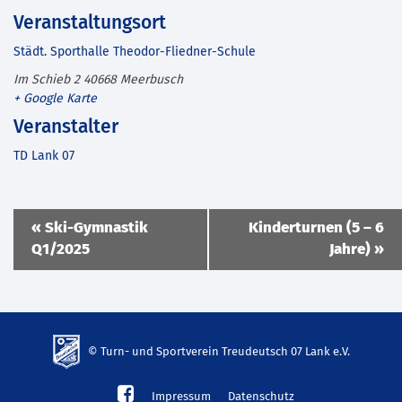
Veranstaltungsort
Städt. Sporthalle Theodor-Fliedner-Schule
Im Schieb 2
40668
Meerbusch
+ Google Karte
Veranstalter
TD Lank 07
Veranstaltung
«
Ski-Gymnastik
Kinderturnen (5 – 6
Navigation
Q1/2025
Jahre)
»
© Turn- und Sportverein Treudeutsch 07 Lank e.V.
td-
Impressum
Datenschutz
lank07.de