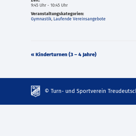
Zeit:
9:45 Uhr - 10:45 Uhr
Veranstaltungskategorien:
Gymnastik
,
Laufende Vereinsangebote
Veranstaltung
«
Kinderturnen (3 – 4 Jahre)
Navigation
© Turn- und Sportverein Treudeutsch
td-
lank07.de
mp3
download