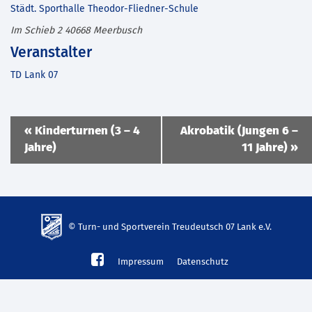
Städt. Sporthalle Theodor-Fliedner-Schule
Im Schieb 2
40668
Meerbusch
Veranstalter
TD Lank 07
Veranstaltung
«
Kinderturnen (3 – 4
Akrobatik (Jungen 6 –
Navigation
Jahre)
11 Jahre)
»
© Turn- und Sportverein Treudeutsch 07 Lank e.V.
td-
Impressum
Datenschutz
lank07.de
mp3
download