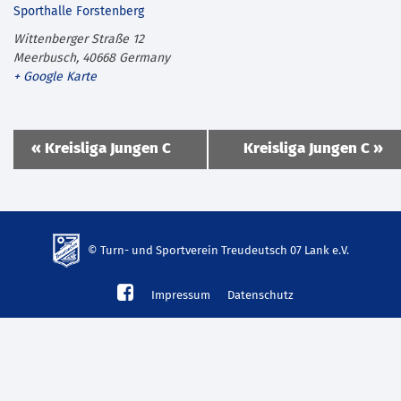
Sporthalle Forstenberg
Wittenberger Straße 12
Meerbusch
,
40668
Germany
+ Google Karte
Veranstaltung
«
Kreisliga Jungen C
Kreisliga Jungen C
»
Navigation
© Turn- und Sportverein Treudeutsch 07 Lank e.V.
td-
Impressum
Datenschutz
lank07.de
mp3
download