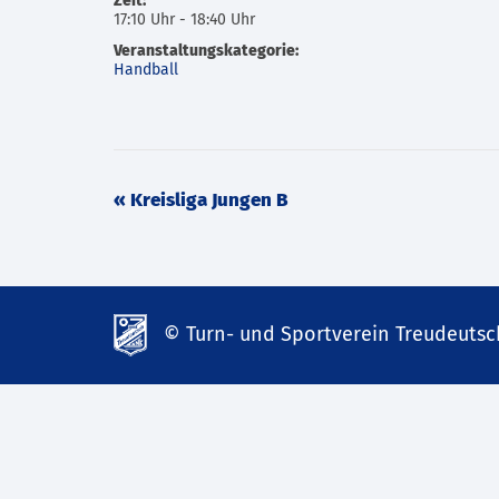
Zeit:
17:10 Uhr - 18:40 Uhr
Veranstaltungskategorie:
Handball
Veranstaltung
«
Kreisliga Jungen B
Navigation
© Turn- und Sportverein Treudeutsch
td-
lank07.de
mp3
download