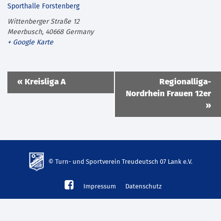
Sporthalle Forstenberg
Wittenberger Straße 12
Meerbusch
,
40668
Germany
+ Google Karte
Veranstaltung
«
Kreisliga A
Regionalliga-
Navigation
Nordrhein Frauen 12er
»
© Turn- und Sportverein Treudeutsch 07 Lank e.V.
td-
Impressum
Datenschutz
lank07.de
mp3
download