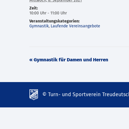
Mittwoch, 8. September 2021
Zeit:
10:00 Uhr - 11:00 Uhr
Veranstaltungskategorien:
Gymnastik
,
Laufende Vereinsangebote
Veranstaltung
«
Gymnastik für Damen und Herren
Navigation
© Turn- und Sportverein Treudeutsch
td-
lank07.de
mp3
download