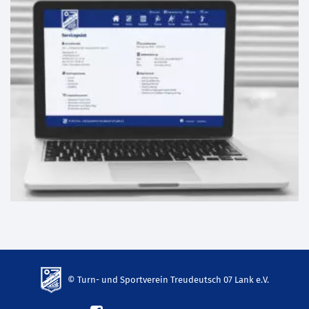
© Turn- und Sportverein Treudeutsch 07 Lank e.V.
td-