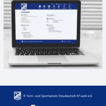
© Turn- und Sportverein Treudeutsch 07 Lank e.V.
td-