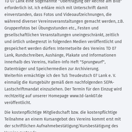
TD 07 Lank eine sogenannte "Übertragung der Rechte am Bild"
erforderlich ist. Ich erkläre mich mit Unterschrift damit
einverstanden, dass Fotos und Videoaufzeichnungen, die
während diverser Vereinsveranstaltungen gemacht werden, z.B.
Gruppenfotos bei Übungsstunden etc., Festen und
gesellschaftlichen Veranstaltungen uneingeschränkt, zeitlich
und örtlich unbegrenzt in folgenden Medien veröffentlicht und
gespeichert werden dürfen: Internetseite des Vereins TD 07
Lank, Rundschreiben, Aushänge, Plakate und Informationen
innerhalb des Vereins, Hallen-Info Heft "Sprungwurf",
Datenträger und Speichermedien zur Archivierung.
Weiterhin ermächtige ich den TuS Treudeutsch 07 Lank e. V.
einmalig die Kursgebühr gemäß dem nachfolgenden SEPA-
Lastschriftmandat einzuziehen. Der Termin für den Einzug wird
rechtzeitig auf unserer Homepage www.td-lank07.de
veröffentlicht.
Die kostenpflichtige Mitgliedschaft bzw. die kostenpflichtige
Teilnahme an einem Kursangebot des Vereins kommt erst mit
der schriftlichen Aufnahmebestätigung/Kursbestätigung des