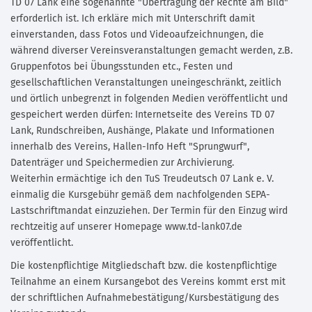
TD 07 Lank eine sogenannte "Übertragung der Rechte am Bild"
erforderlich ist. Ich erkläre mich mit Unterschrift damit
einverstanden, dass Fotos und Videoaufzeichnungen, die
während diverser Vereinsveranstaltungen gemacht werden, z.B.
Gruppenfotos bei Übungsstunden etc., Festen und
gesellschaftlichen Veranstaltungen uneingeschränkt, zeitlich
und örtlich unbegrenzt in folgenden Medien veröffentlicht und
gespeichert werden dürfen: Internetseite des Vereins TD 07
Lank, Rundschreiben, Aushänge, Plakate und Informationen
innerhalb des Vereins, Hallen-Info Heft "Sprungwurf",
Datenträger und Speichermedien zur Archivierung.
Weiterhin ermächtige ich den TuS Treudeutsch 07 Lank e. V.
einmalig die Kursgebühr gemäß dem nachfolgenden SEPA-
Lastschriftmandat einzuziehen. Der Termin für den Einzug wird
rechtzeitig auf unserer Homepage www.td-lank07.de
veröffentlicht.
Die kostenpflichtige Mitgliedschaft bzw. die kostenpflichtige
Teilnahme an einem Kursangebot des Vereins kommt erst mit
der schriftlichen Aufnahmebestätigung/Kursbestätigung des