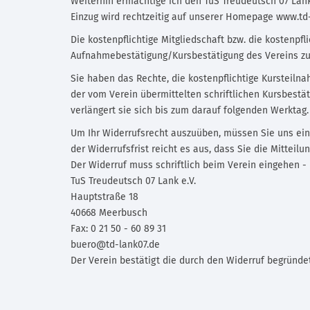
Weiterhin ermächtige ich den TuS Treudeutsch 07 Lan
Einzug wird rechtzeitig auf unserer Homepage www.td-l
Die kostenpflichtige Mitgliedschaft bzw. die kostenpf
Aufnahmebestätigung/Kursbestätigung des Vereins zu
Sie haben das Rechte, die kostenpflichtige Kursteilna
der vom Verein übermittelten schriftlichen Kursbestä
verlängert sie sich bis zum darauf folgenden Werktag.
Um Ihr Widerrufsrecht auszuüben, müssen Sie uns ein
der Widerrufsfrist reicht es aus, dass Sie die Mitteil
Der Widerruf muss schriftlich beim Verein eingehen - 
TuS Treudeutsch 07 Lank e.V.
Hauptstraße 18
40668 Meerbusch
Fax: 0 21 50 - 60 89 31
buero@td-lank07.de
Der Verein bestätigt die durch den Widerruf begründet