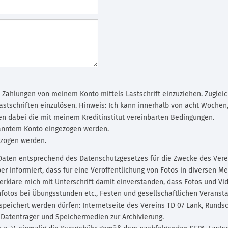
, Zahlungen von meinem Konto mittels Lastschrift einzuziehen. Zugleic
Lastschriften einzulösen. Hinweis: Ich kann innerhalb von acht Woche
ten dabei die mit meinem Kreditinstitut vereinbarten Bedingungen.
kanntem Konto eingezogen werden.
ezogen werden.
Daten entsprechend des Datenschutzgesetzes für die Zwecke des Vere
ber informiert, dass für eine Veröffentlichung von Fotos in diversen 
h erkläre mich mit Unterschrift damit einverstanden, dass Fotos und V
otos bei Übungsstunden etc., Festen und gesellschaftlichen Veranstal
speichert werden dürfen: Internetseite des Vereins TD 07 Lank, Runds
, Datenträger und Speichermedien zur Archivierung.