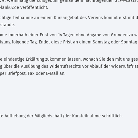
k e. V. einmalig die Kursgebühr gemäß dem nachfolgenden SEPA-Lastsc
ank07.de veröffentlicht.
lichtige Teilnahme an einem Kursangebot des Vereins kommt erst mit de
stande.
hme innerhalb einer Frist von 14 Tagen ohne Angabe von Gründen zu wid
tigung folgende Tag. Endet diese Frist an einem Samstag oder Sonntag
e eindeutige Erklärung zukommen lassen, wonach Sie den mit uns ges
ung über die Ausübung des Widerrufsrechts vor Ablauf der Widerrufsfri
per Briefpost, Fax oder E-Mail an:
e Aufhebung der Mitgliedschaft/der Kursteilnahme schriftlich.