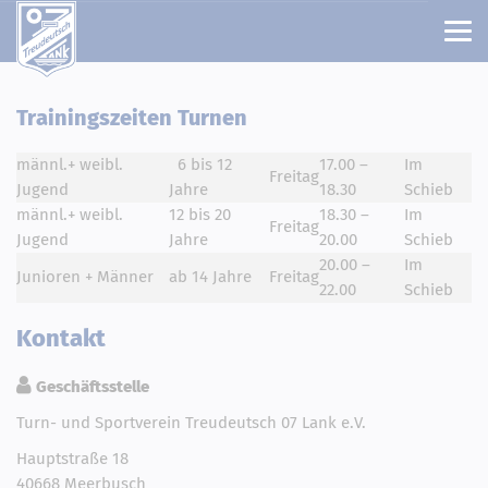
Trainingszeiten Turnen
männl.+ weibl.
6 bis 12
17.00 –
Im
Freitag
Jugend
Jahre
18.30
Schieb
männl.+ weibl.
12 bis 20
18.30 –
Im
Freitag
Jugend
Jahre
20.00
Schieb
20.00 –
Im
Junioren + Männer
ab 14 Jahre
Freitag
22.00
Schieb
Kontakt
Geschäftsstelle
Turn- und Sportverein Treudeutsch 07 Lank e.V.
Hauptstraße 18
40668 Meerbusch