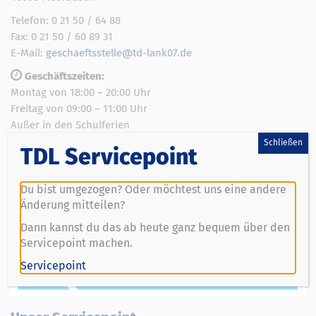
Telefon: 0 21 50 / 64 88
Fax: 0 21 50 / 60 89 31
E-Mail:
geschaeftsstelle@td-lank07.de
Geschäftszeiten:
Montag von 18:00 – 20:00 Uhr
Freitag von 09:00 – 11:00 Uhr
Außer in den Schulferien
Schließen
TDL Servicepoint
Ansprechpartner Prävention
Du bist umgezogen? Oder möchtest uns eine andere
Änderung mitteilen?
Dann kannst du das ab heute ganz bequem über den
Servicepoint machen.
Servicepoint