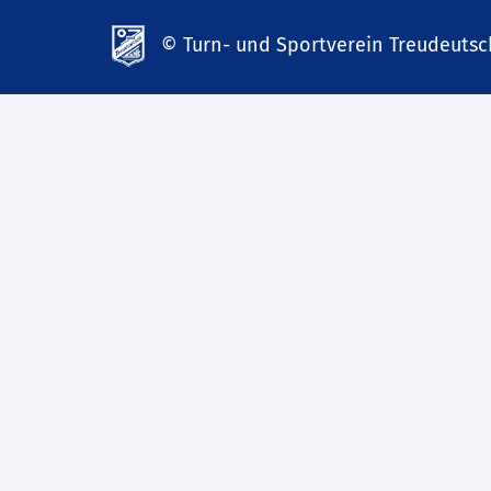
© Turn- und Sportverein Treudeutsch
td-
lank07.de
mp3
download