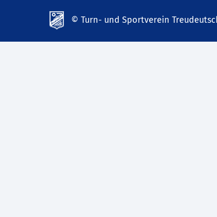
© Turn- und Sportverein Treudeutsch
td-
lank07.de
mp3
download