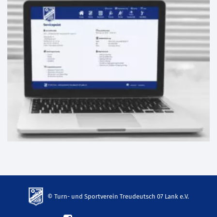
© Turn- und Sportverein Treudeutsch 07 Lank e.V.
td-