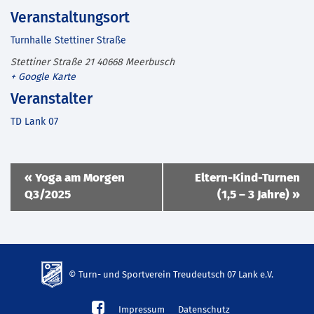
Veranstaltungsort
Turnhalle Stettiner Straße
Stettiner Straße 21
40668
Meerbusch
+ Google Karte
Veranstalter
TD Lank 07
Veranstaltung
«
Yoga am Morgen
Eltern-Kind-Turnen
Navigation
Q3/2025
(1,5 – 3 Jahre)
»
© Turn- und Sportverein Treudeutsch 07 Lank e.V.
td-
Impressum
Datenschutz
lank07.de