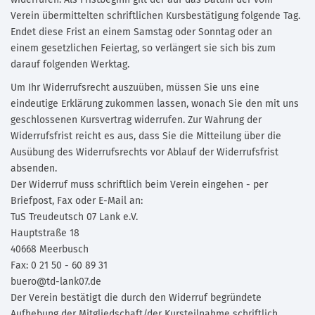
widerrufen. Als Fristbeginn gilt der auf das Datum der vom
Verein übermittelten schriftlichen Kursbestätigung folgende Tag.
Endet diese Frist an einem Samstag oder Sonntag oder an
einem gesetzlichen Feiertag, so verlängert sie sich bis zum
darauf folgenden Werktag.
Um Ihr Widerrufsrecht auszuüben, müssen Sie uns eine
eindeutige Erklärung zukommen lassen, wonach Sie den mit uns
geschlossenen Kursvertrag widerrufen. Zur Wahrung der
Widerrufsfrist reicht es aus, dass Sie die Mitteilung über die
Ausübung des Widerrufsrechts vor Ablauf der Widerrufsfrist
absenden.
Der Widerruf muss schriftlich beim Verein eingehen - per
Briefpost, Fax oder E-Mail an:
TuS Treudeutsch 07 Lank e.V.
Hauptstraße 18
40668 Meerbusch
Fax: 0 21 50 - 60 89 31
buero@td-lank07.de
Der Verein bestätigt die durch den Widerruf begründete
Aufhebung der Mitgliedschaft/der Kursteilnahme schriftlich.