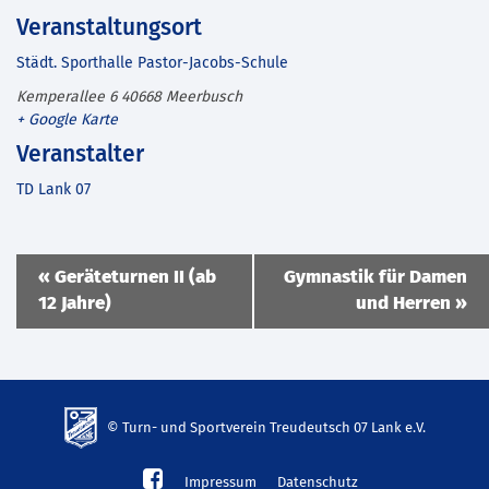
Veranstaltungsort
Städt. Sporthalle Pastor-Jacobs-Schule
Kemperallee 6
40668
Meerbusch
+ Google Karte
Veranstalter
TD Lank 07
Veranstaltung
«
Geräteturnen II (ab
Gymnastik für Damen
Navigation
12 Jahre)
und Herren
»
© Turn- und Sportverein Treudeutsch 07 Lank e.V.
td-
Impressum
Datenschutz
lank07.de