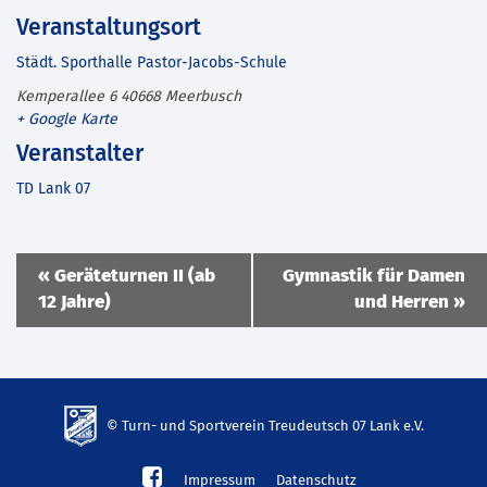
Veranstaltungsort
Städt. Sporthalle Pastor-Jacobs-Schule
Kemperallee 6
40668
Meerbusch
+ Google Karte
Veranstalter
TD Lank 07
Veranstaltung
«
Geräteturnen II (ab
Gymnastik für Damen
Navigation
12 Jahre)
und Herren
»
© Turn- und Sportverein Treudeutsch 07 Lank e.V.
td-
Impressum
Datenschutz
lank07.de