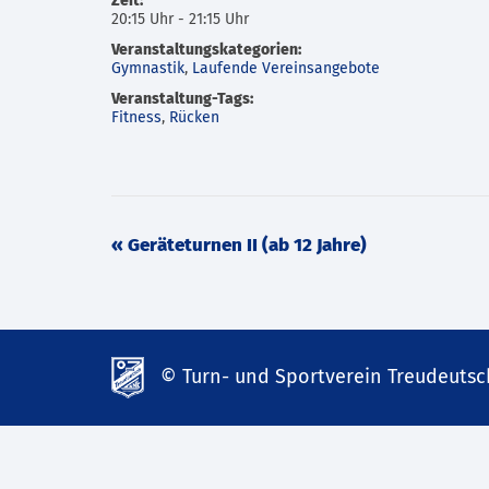
Zeit:
20:15 Uhr - 21:15 Uhr
Veranstaltungskategorien:
Gymnastik
,
Laufende Vereinsangebote
Veranstaltung-Tags:
Fitness
,
Rücken
Veranstaltung
«
Geräteturnen II (ab 12 Jahre)
Navigation
© Turn- und Sportverein Treudeutsch
td-
lank07.de
mp3
download