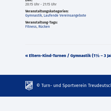
Zeit:
20:15 Uhr - 21:15 Uhr
Veranstaltungskategorien:
Gymnastik
,
Laufende Vereinsangebote
Veranstaltung-Tags:
Fitness
,
Rücken
Veranstaltung
«
Eltern-Kind-Turnen / Gymnastik (1½ – 3 Ja
Navigation
© Turn- und Sportverein Treudeutsch
td-
lank07.de
mp3
download