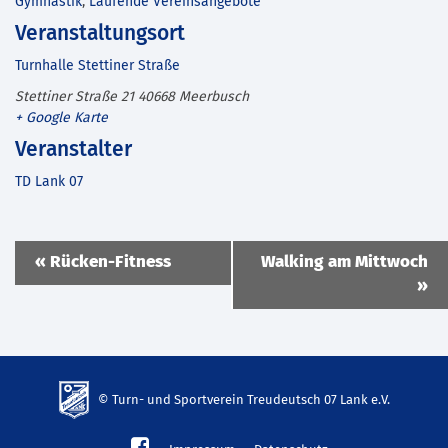
Gymnastik
,
Laufende Vereinsangebote
Veranstaltungsort
Turnhalle Stettiner Straße
Stettiner Straße 21
40668
Meerbusch
+ Google Karte
Veranstalter
TD Lank 07
Veranstaltung
«
Rücken-Fitness
Walking am Mittwoch
Navigation
»
© Turn- und Sportverein Treudeutsch 07 Lank e.V.
td-